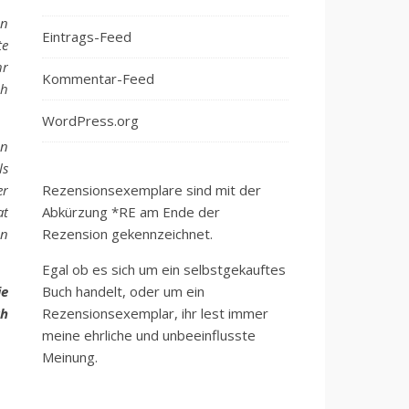
en
Eintrags-Feed
te
hr
Kommentar-Feed
ch
WordPress.org
en
ls
er
Rezensionsexemplare sind mit der
at
Abkürzung *RE am Ende der
in
Rezension gekennzeichnet.
Egal ob es sich um ein selbstgekauftes
ie
Buch handelt, oder um ein
ch
Rezensionsexemplar, ihr lest immer
meine ehrliche und unbeeinflusste
Meinung.