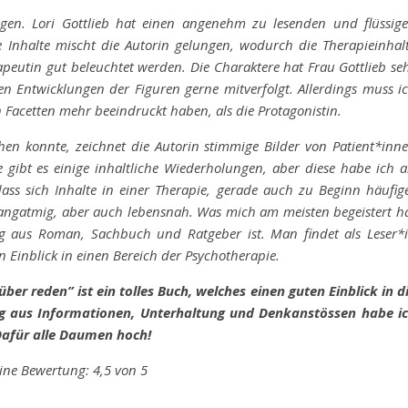
ngen. Lori Gottlieb hat einen angenehm zu lesenden und flüssig
Die Inhalte mischt die Autorin gelungen, wodurch die Therapieinhal
apeutin gut beleuchtet werden. Die Charaktere hat Frau Gottlieb se
en Entwicklungen der Figuren gerne mitverfolgt. Allerdings muss i
 Facetten mehr beeindruckt haben, als die Protagonistin.
en konnte, zeichnet die Autorin stimmige Bilder von Patient*inn
e gibt es einige inhaltliche Wiederholungen, aber diese habe ich a
dass sich Inhalte in einer Therapie, gerade auch zu Beginn häufig
ngatmig, aber auch lebensnah. Was mich am meisten begeistert h
ng aus Roman, Sachbuch und Ratgeber ist. Man findet als Leser*
Einblick in einen Bereich der Psychotherapie.
ber reden” ist ein tolles Buch, welches einen guten Einblick in d
ng aus Informationen, Unterhaltung und Denkanstössen habe i
afür alle Daumen hoch!
ine Bewertung: 4,5 von 5