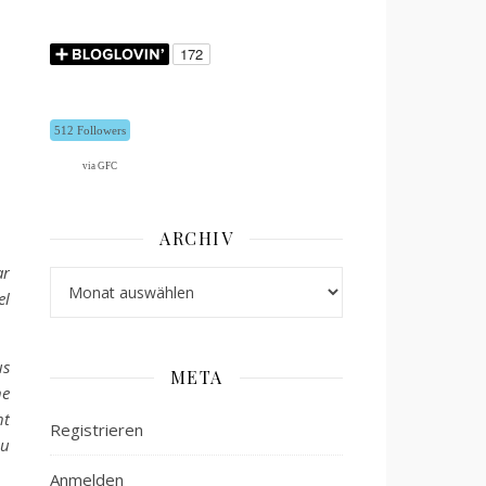
512 Followers
via GFC
ARCHIV
ar
Archiv
el
us
META
ne
ht
Registrieren
zu
Anmelden