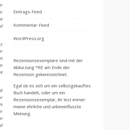
er
Eintrags-Feed
er
mt
Kommentar-Feed
nd
WordPress.org
rz
ir
bt
Rezensionsexemplare sind mit der
en
Abkürzung *RE am Ende der
ie
Rezension gekennzeichnet.
Egal ob es sich um ein selbstgekauftes
al
Buch handelt, oder um ein
hr
Rezensionsexemplar, ihr lest immer
es
meine ehrliche und unbeeinflusste
hr
Meinung.
en
nd