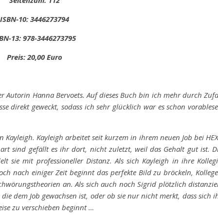
Seitenzahl: 112
ISBN-10: ‎3446273794
BN-13: 978-3446273795
Preis: 20,00 Euro
er Autorin Hanna Bervoets. Auf dieses Buch bin ich mehr durch Zufa
se direkt geweckt, sodass ich sehr glücklich war es schon vorables
in Kayleigh. Kayleigh arbeitet seit kurzem in ihrem neuen Job bei HE
sind gefällt es ihr dort, nicht zuletzt, weil das Gehalt gut ist. D
 sie mit professioneller Distanz. Als sich Kayleigh in ihre Kolleg
och nach einiger Zeit beginnt das perfekte Bild zu bröckeln, Kolleg
wörungstheorien an. Als sich auch noch Sigrid plötzlich distanzie
, die dem Job gewachsen ist, oder ob sie nur nicht merkt, dass sich i
eise zu verschieben beginnt …