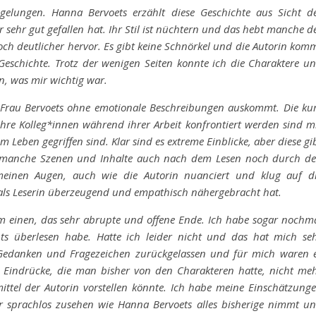
 gelungen. Hanna Bervoets erzählt diese Geschichte aus Sicht d
r sehr gut gefallen hat. Ihr Stil ist nüchtern und das hebt manche d
ch deutlicher hervor. Es gibt keine Schnörkel und die Autorin kom
eschichte. Trotz der wenigen Seiten konnte ich die Charaktere u
n, was mir wichtig war.
Frau Bervoets ohne emotionale Beschreibungen auskommt. Die ku
ihre Kolleg*innen während ihrer Arbeit konfrontiert werden sind m
m Leben gegriffen sind. Klar sind es extreme Einblicke, aber diese gi
r manche Szenen und Inhalte auch nach dem Lesen noch durch d
meinen Augen, auch wie die Autorin nuanciert und klug auf d
als Leserin überzeugend und empathisch nähergebracht hat.
m einen, das sehr abrupte und offene Ende. Ich habe sogar nochm
chts überlesen habe. Hatte ich leider nicht und das hat mich se
n Gedanken und Fragezeichen zurückgelassen und für mich waren 
Eindrücke, die man bisher von den Charakteren hatte, nicht me
mittel der Autorin vorstellen könnte. Ich habe meine Einschätzung
 sprachlos zusehen wie Hanna Bervoets alles bisherige nimmt u