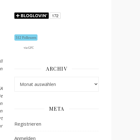
512 Followers
via GFC
ll
en
ARCHIV
Archiv
XA
ie
in
META
en
rt
Registrieren
hr
Anmelden