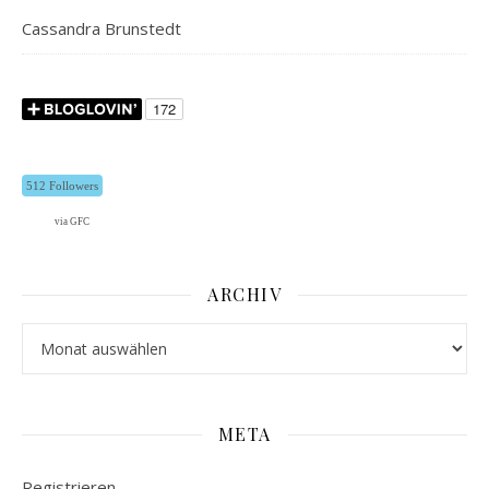
Cassandra Brunstedt
512 Followers
via GFC
ARCHIV
Archiv
META
Registrieren