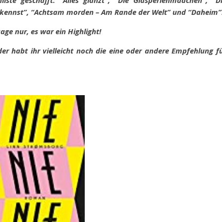
te geschafft: “Alles glänzt”, “Die Glasperlenmädchen”, “D
ch kennst”, “Achtsam morden – Am Rande der Welt” und “Daheim”
sage nur, es war ein Highlight!
er habt ihr vielleicht noch die eine oder andere Empfehlung f