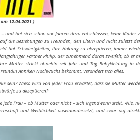
 am 12.04.2021 )
 – und hat sich schon vor Jahren dazu entschlossen, keine Kinder 
auf die Beziehungen zu Freunden, den Eltern und nicht zuletzt d
feld hat Schwierigkeiten, ihre Haltung zu akzeptieren, immer wied
 langjähriger Partner Philip, der zunehmend daran zweifelt, ob er m
hre Mutter strickt ohnehin seit Jahr und Tag Babykleidung in d
 Freundin Anniken Nachwuchs bekommt, verändert sich alles.
ie sein? Wieso wird von jeder Frau erwartet, dass sie Mutter werd
ntwürfe zu akzeptieren?
 jede Frau – ob Mutter oder nicht – sich irgendwann stellt. ›Nie, ni
ternschaft und Weiblichkeit auseinandersetzt, und zwar auf direkt