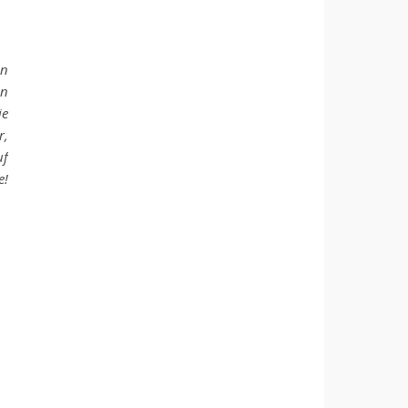
en
en
ie
r,
uf
e!