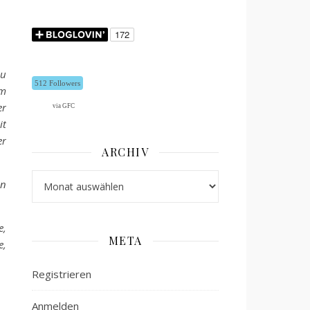
zu
512 Followers
em
er
via GFC
it
er
ARCHIV
Archiv
en
e,
META
e,
Registrieren
Anmelden