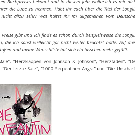
chen Buchpreises bekannt und in diesem Jahr wollte ich es mir nic
ter die Lupe zu nehmen. Habt ihr euch über die Titel der Longli
as nicht allzu sehr? Was haltet ihr im allgemeinen vom Deutsch
e Preise gibt und ich finde es schön durch beispielsweise die Longli
ie ich sonst vielleicht gar nicht weiter beachtet hätte. Auf die
stoßen
und meine Wunschliste hat sich ein bisschen mehr gefüllt.
Malé”, “Herzklappen von Johnson & Johnson”, “Herzfaden”, “D
und “Der letzte Satz”, “1000 Serpentinen Angst” und “Die Unschär