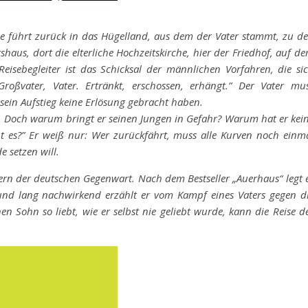
se führt zurück in das Hügelland, aus dem der Vater stammt, zu d
shaus, dort die elterliche Hochzeitskirche, hier der Friedhof, auf d
Reisebegleiter ist das Schicksal der männlichen Vorfahren, die si
roßvater, Vater. Ertränkt, erschossen, erhängt.” Der Vater mu
sein Aufstieg keine Erlösung gebracht haben.
n. Doch warum bringt er seinen Jungen in Gefahr? Warum hat er kei
 es?” Er weiß nur: Wer zurückfährt, muss alle Kurven noch einm
 setzen will.
lern der deutschen Gegenwart. Nach dem Bestseller „Auerhaus“ legt 
nd lang nachwirkend erzählt er vom Kampf eines Vaters gegen d
 Sohn so liebt, wie er selbst nie geliebt wurde, kann die Reise d