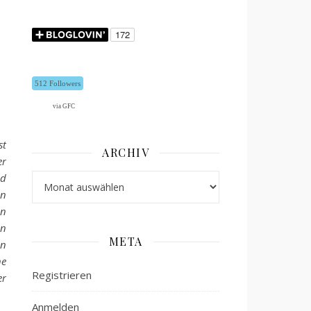
512 Followers
via GFC
st
ARCHIV
er
nd
Archiv
en
en
en
META
in
ne
Registrieren
er
Anmelden