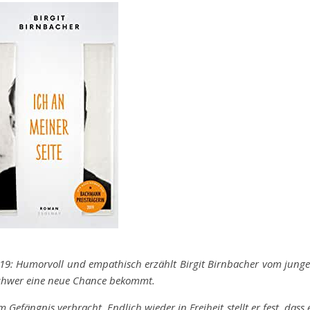
9: Humorvoll und empathisch erzählt Birgit Birnbacher vom jung
 schwer eine neue Chance bekommt.
m Gefängnis verbracht. Endlich wieder in Freiheit stellt er fest, dass 