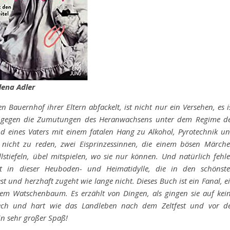
lena Adler
en Bauernhof ihrer Eltern abfackelt, ist nicht nur ein Versehen, es i
g gegen die Zumutungen des Heranwachsens unter dem Regime d
nd eines Vaters mit einem fatalen Hang zu Alkohol, Pyrotechnik u
n nicht zu reden, zwei Eisprinzessinnen, die einem bösen Märch
lstiefeln, übel mitspielen, wo sie nur können. Und natürlich fehl
ht in dieser Heuboden- und Heimatidylle, die in den schönst
st und herzhaft zugeht wie lange nicht. Dieses Buch ist ein Fanal, e
em Watschenbaum. Es erzählt von Dingen, als gingen sie auf kei
frech und hart wie das Landleben nach dem Zeltfest und vor d
in sehr großer Spaß!