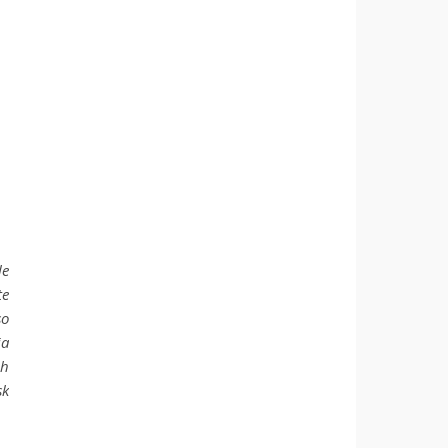
le
te
so
ia
ch
sk