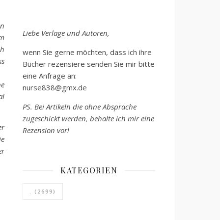
en
Liebe Verlage und Autoren,
em
ch
wenn Sie gerne möchten, dass ich ihre
ss
Bücher rezensiere senden Sie mir bitte
eine Anfrage an:
ne
nurse838@gmx.de
al
PS. Bei Artikeln die ohne Absprache
zugeschickt werden, behalte ich mir eine
er
Rezension vor!
ie
er
KATEGORIEN
.
(2699)