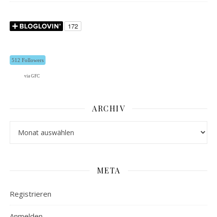
512 Followers
via GFC
ARCHIV
Archiv
META
Registrieren
Anmelden