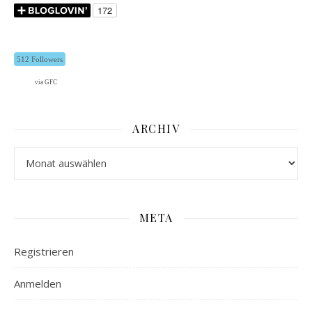
512 Followers
via GFC
ARCHIV
Archiv
META
Registrieren
Anmelden