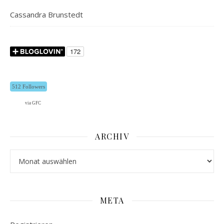
Cassandra Brunstedt
512 Followers
via GFC
ARCHIV
Archiv
META