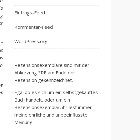
an
Es
Eintrags-Feed
ig
er
Kommentar-Feed
WordPress.org
he
as
as
in
Rezensionsexemplare sind mit der
Abkürzung *RE am Ende der
Rezension gekennzeichnet.
te
es
Egal ob es sich um ein selbstgekauftes
Buch handelt, oder um ein
Rezensionsexemplar, ihr lest immer
meine ehrliche und unbeeinflusste
Meinung.