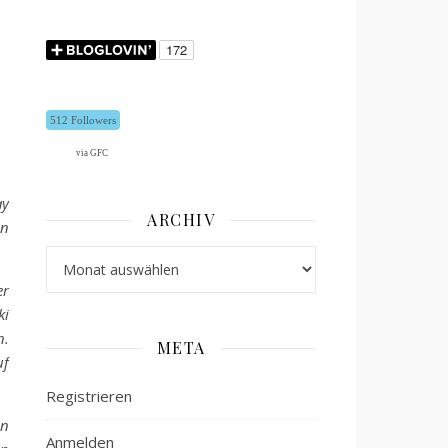
512 Followers
via GFC
ay
ARCHIV
an
Archiv
er
ki
n.
META
uf
Registrieren
en
Anmelden