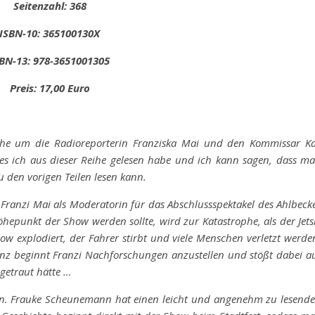
Seitenzahl: 368
ISBN-10: 365100130X
BN-13: ‎978-3651001305
Preis: 17,00 Euro
reihe um die Radioreporterin Franziska Mai und den Kommissar K
hes ich aus dieser Reihe gelesen habe und ich kann sagen, dass m
 den vorigen Teilen lesen kann.
 Franzi Mai als Moderatorin für das Abschlussspektakel des Ahlbeck
öhepunkt der Show werden sollte, wird zur Katastrophe, als der Jets
ow explodiert, der Fahrer stirbt und viele Menschen verletzt werde
 beginnt Franzi Nachforschungen anzustellen und stößt dabei a
getraut hätte …
ngen. Frauke Scheunemann hat einen leicht und angenehm zu lesend