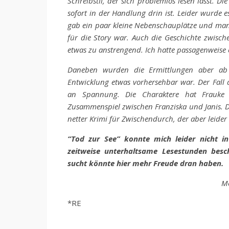
Schreibstil, der sich problemlos lesen lässt. D
sofort in der Handlung drin ist. Leider wurde e
gab ein paar kleine Nebenschauplätze und manch
für die Story war. Auch die Geschichte zwisch
etwas zu anstrengend. Ich hatte passagenweise e
Daneben wurden die Ermittlungen aber ab 
Entwicklung etwas vorhersehbar war. Der Fall a
an Spannung. Die Charaktere hat Frauke
Zusammenspiel zwischen Franziska und Janis. Di
netter Krimi für Zwischendurch, der aber leide
“Tod zur See” konnte mich leider nicht i
zeitweise unterhaltsame Lesestunden bes
sucht könnte hier mehr Freude dran haben.
Me
*RE