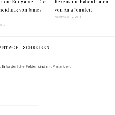
sion: Endgame – Die
Rezension: Rabenfrauen
heidung von James
von Anja Jonuleit
November 17, 2016
2017
 ANTWORT SCHREIBEN
.
Erforderliche Felder sind mit
*
markiert