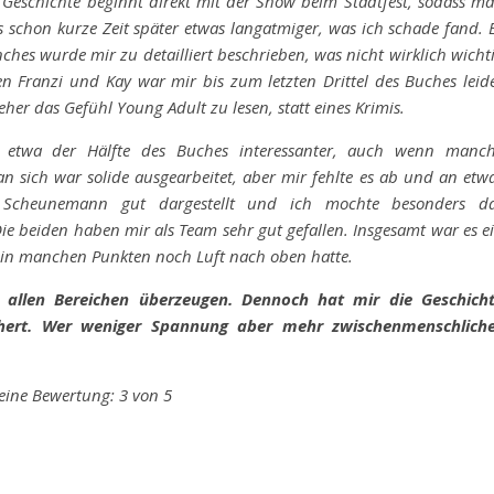
ie Geschichte beginnt direkt mit der Show beim Stadtfest, sodass m
s schon kurze Zeit später etwas langatmiger, was ich schade fand. 
es wurde mir zu detailliert beschrieben, was nicht wirklich wicht
en Franzi und Kay war mir bis zum letzten Drittel des Buches leid
her das Gefühl Young Adult zu lesen, statt eines Krimis.
etwa der Hälfte des Buches interessanter, auch wenn manc
n sich war solide ausgearbeitet, aber mir fehlte es ab und an etw
 Scheunemann gut dargestellt und ich mochte besonders d
e beiden haben mir als Team sehr gut gefallen. Insgesamt war es e
r in manchen Punkten noch Luft nach oben hatte.
n allen Bereichen überzeugen. Dennoch hat mir die Geschich
chert. Wer weniger Spannung aber mehr zwischenmenschlich
ine Bewertung: 3 von 5