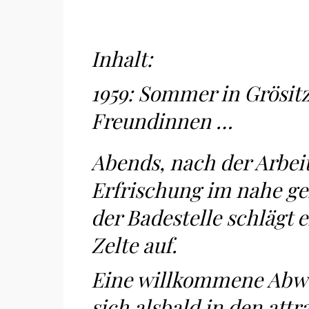
Inhalt:
1959: Sommer in Grösitz
Freundinnen …
Abends, nach der Arbeit
Erfrischung im nahe g
der Badestelle schlägt e
Zelte auf.
Eine willkommene Abwe
sich alsbald in den attr