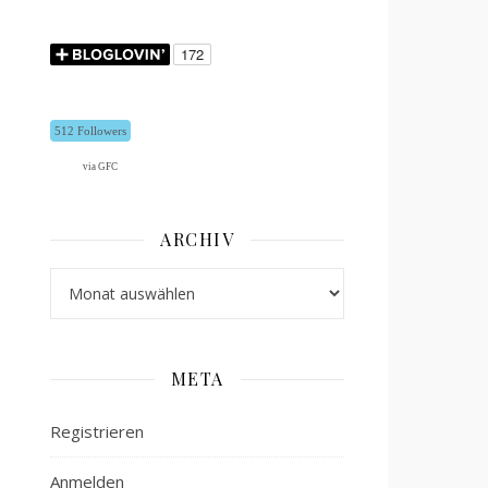
512 Followers
via GFC
ARCHIV
Archiv
META
Registrieren
Anmelden