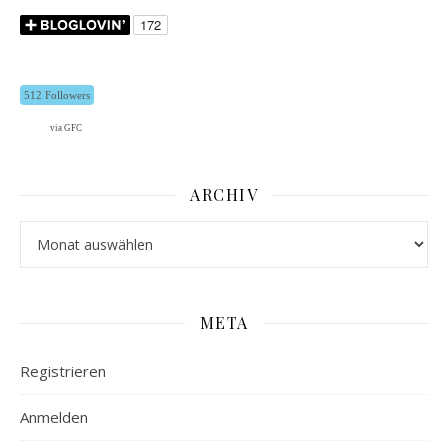
512 Followers
via GFC
ARCHIV
Archiv
META
Registrieren
Anmelden