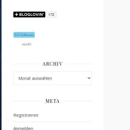
512 Followers
via GFC
ARCHIV
Archiv
META
Registrieren
Anmelden