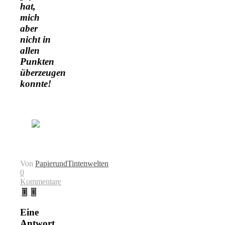
hat,
mich
aber
nicht in
allen
Punkten
überzeugen
konnte!
Von
PapierundTintenwelten
0
Kommentare
Eine
Antwort