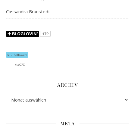
Cassandra Brunstedt
512 Followers
via GFC
ARCHIV
Archiv
META