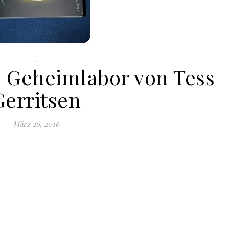
.
s Geheimlabor von Tess
Gerritsen
März 26, 2016