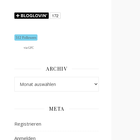
512 Followers
via GFC
ARCHIV
Archiv
META
Registrieren
Anmelden