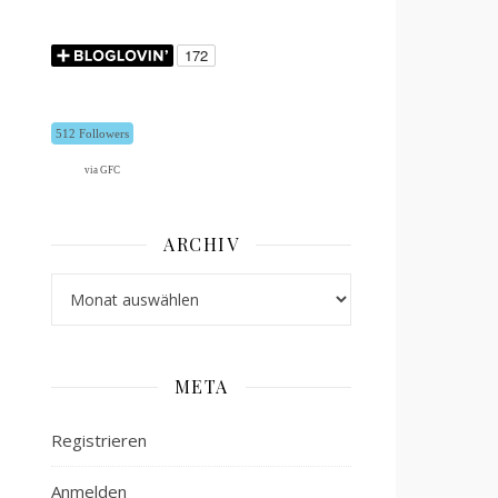
512 Followers
via GFC
ARCHIV
Archiv
META
Registrieren
Anmelden