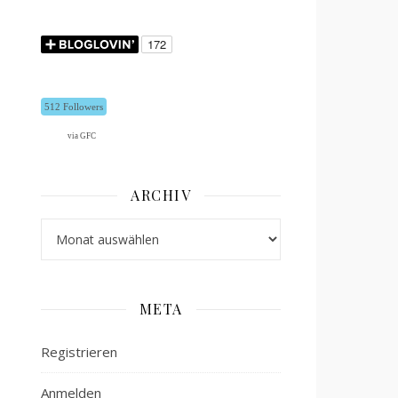
512 Followers
via GFC
ARCHIV
Archiv
META
Registrieren
Anmelden