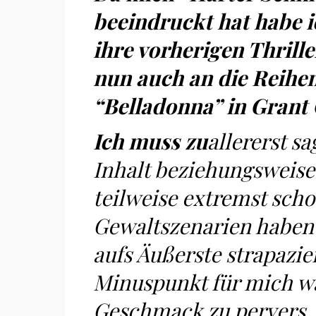
beeindruckt hat habe 
ihre vorherigen Thrille
nun auch an die Reihen
“Belladonna” in Grant
Ich muss zu
allererst s
Inhalt beziehungsweis
teilweise extremst schoc
Gewaltszenarien haben
aufs Äußerste strapazier
Minuspunkt für mich wa
Geschmack zu pervers, z