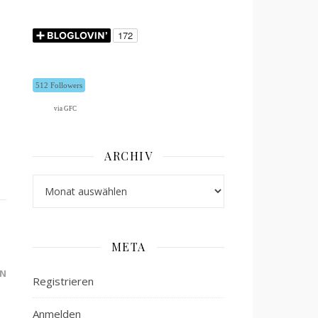
512 Followers
r
via GFC
ARCHIV
Archiv
META
N
Registrieren
Anmelden