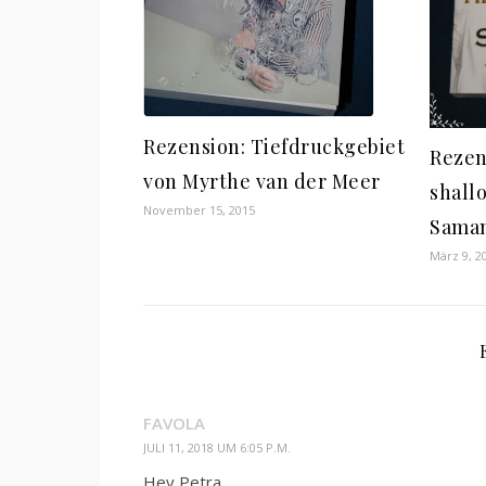
Rezension: Tiefdruckgebiet
Rezen
von Myrthe van der Meer
shall
November 15, 2015
Sama
März 9, 2
FAVOLA
JULI 11, 2018 UM 6:05 P.M.
Hey Petra