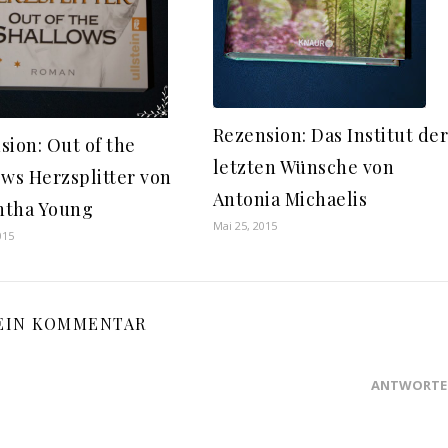
Rezension: Das Institut de
sion: Out of the
letzten Wünsche von
ows Herzsplitter von
Antonia Michaelis
ntha Young
Mai 25, 2015
015
EIN KOMMENTAR
ANTWORTE