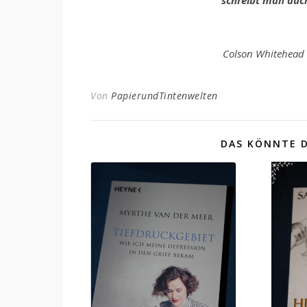
schreibt man auc
Colson Whitehead 
Von
PapierundTintenwelten
DAS KÖNNTE D