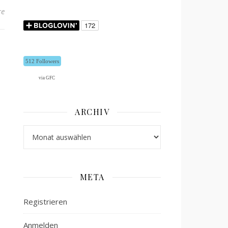
re
512 Followers
via GFC
ARCHIV
Archiv
META
Registrieren
Anmelden