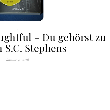
.
ughtful – Du gehörst zu
n S.C. Stephens
Januar 4, 2016