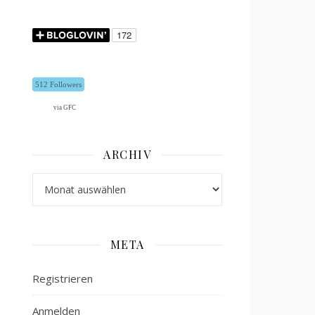
512 Followers
via GFC
ARCHIV
Archiv
META
Registrieren
Anmelden