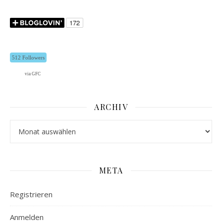
512 Followers
via GFC
ARCHIV
Archiv
META
Registrieren
Anmelden