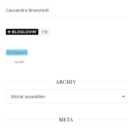
Cassandra Brunstedt
512 Followers
via GFC
ARCHIV
Archiv
META