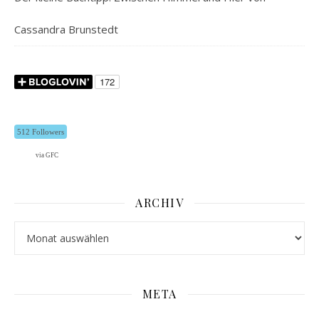
Cassandra Brunstedt
512 Followers
via GFC
ARCHIV
Archiv
META