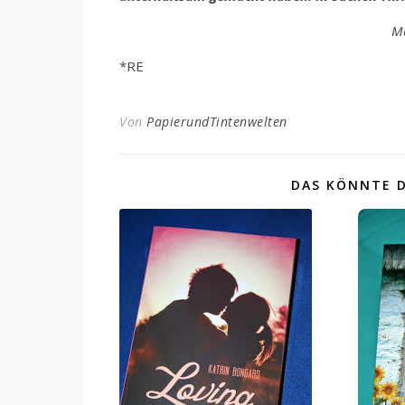
Me
*RE
Von
PapierundTintenwelten
DAS KÖNNTE D