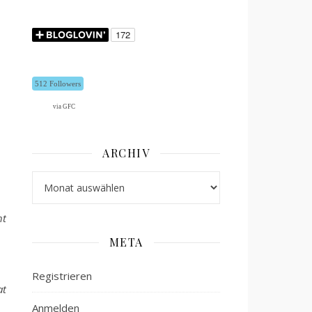
512 Followers
via GFC
ARCHIV
Archiv
ht
META
Registrieren
at
Anmelden