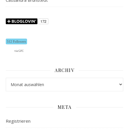
Cassandra Brunstedt
512 Followers
via GFC
ARCHIV
Archiv
META
Registrieren