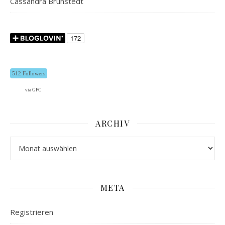
Cassandra Brunstedt
512 Followers
via GFC
ARCHIV
Archiv
META
Registrieren