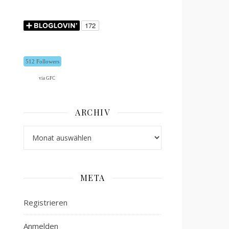
512 Followers
via GFC
ARCHIV
Archiv
META
Registrieren
Anmelden