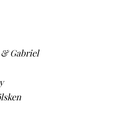
 & Gabriel
y
ölsken