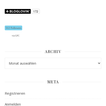
512 Followers
via GFC
ARCHIV
Archiv
META
Registrieren
Anmelden