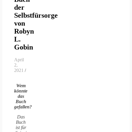
der
Selbstfürsorge
von
Robyn
L.
Gobin
April
2,
2021
/
Wem
könnte
das
Buch
gefallen?
Das
Buch
ist für