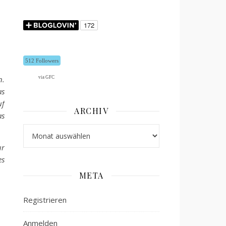
512 Followers
n.
via GFC
as
uf
ARCHIV
as
Archiv
ur
es
META
Registrieren
Anmelden