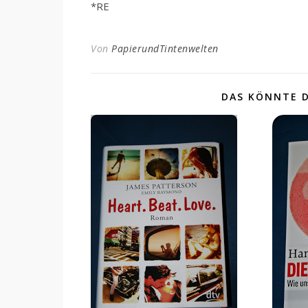
*RE
Von
PapierundTintenwelten
DAS KÖNNTE D