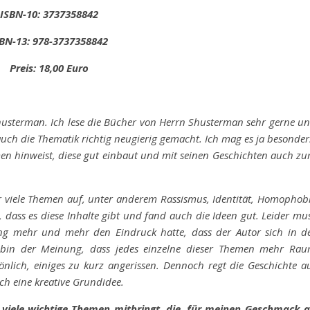
ISBN-10: 3737358842
BN-13: 978-3737358842
Preis: 18,00 Euro
husterman. Ich lese die Bücher von Herrn Shusterman sehr gerne u
uch die Thematik richtig neugierig gemacht. Ich mag es ja besonder
en hinweist, diese gut einbaut und mit seinen Geschichten auch z
r viele Themen auf, unter anderem Rassismus, Identität, Homophob
 dass es diese Inhalte gibt und fand auch die Ideen gut. Leider mu
ung mehr und mehr den Eindruck hatte, dass der Autor sich in d
ch bin der Meinung, dass jedes einzelne dieser Themen mehr Ra
nlich, einiges zu kurz angerissen. Dennoch regt die Geschichte a
ch eine kreative Grundidee.
 viele wichtige Themen mitbringt, die, für meinen Geschmack 