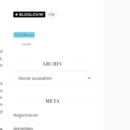
512 Followers
via GFC
nd
s,
ARCHIV
um
Archiv
ie
ss
er
META
um
uf
Registrieren
Anmelden
ab