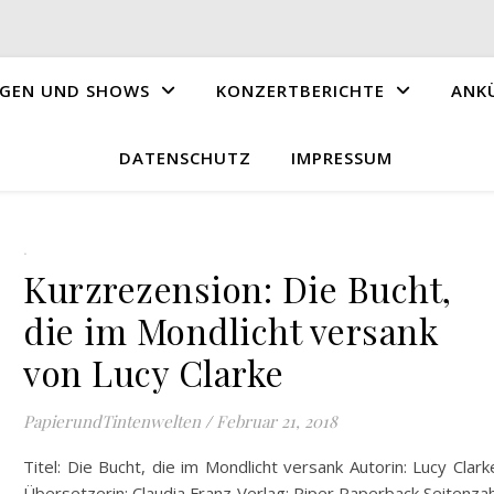
GEN UND SHOWS
KONZERTBERICHTE
ANK
DATENSCHUTZ
IMPRESSUM
.
Kurzrezension: Die Bucht,
die im Mondlicht versank
von Lucy Clarke
PapierundTintenwelten
/
Februar 21, 2018
Titel: Die Bucht, die im Mondlicht versank Autorin: Lucy Clar
Übersetzerin: Claudia Franz Verlag: Piper Paperback Seitenzah