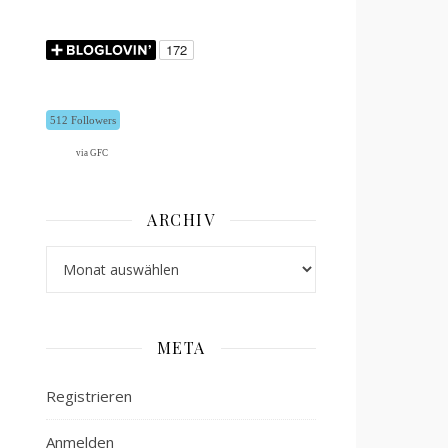
512 Followers
via GFC
ARCHIV
Archiv
META
Registrieren
Anmelden