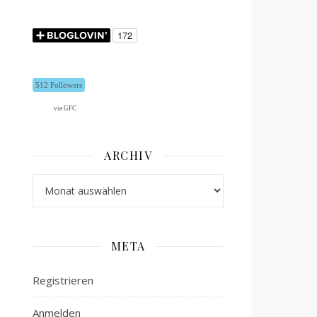
512 Followers
via GFC
ARCHIV
Archiv
META
Registrieren
Anmelden