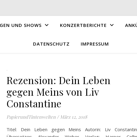
GEN UND SHOWS
KONZERTBERICHTE
ANK
DATENSCHUTZ
IMPRESSUM
.
Rezension: Dein Leben
gegen Meins von Liv
Constantine
PapierundTintenwelten
/
März 12, 2018
Titel: Dein Leben gegen Meins Autorin: Liv Constanti
Übersetzer: Alexander Weber Verlag: Harper Colli