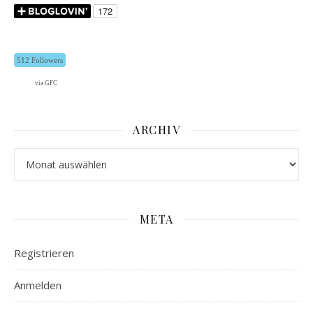
512 Followers
via GFC
ARCHIV
Archiv
META
Registrieren
Anmelden