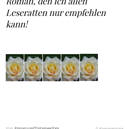
Roman, den ich allen
Leseratten nur empfehlen
kann!
Von
PapierundTintenwelten
0 Kommentare