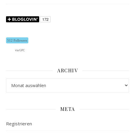
512 Followers
via GFC
ARCHIV
Archiv
META
Registrieren