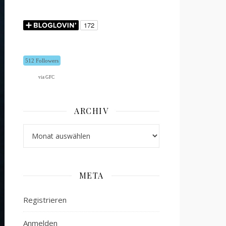
512 Followers
via GFC
ARCHIV
Archiv
META
Registrieren
Anmelden