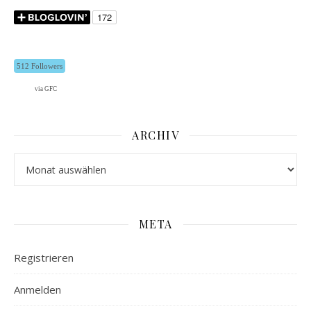
512 Followers
via GFC
ARCHIV
Archiv
META
Registrieren
Anmelden