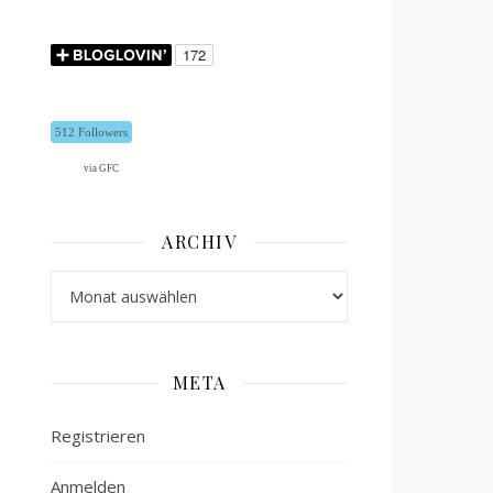
512 Followers
via GFC
ARCHIV
Archiv
META
Registrieren
Anmelden