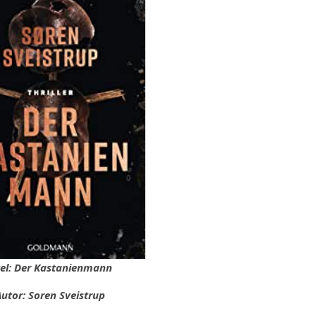
tel: Der Kastanienmann
utor: Soren Sveistrup