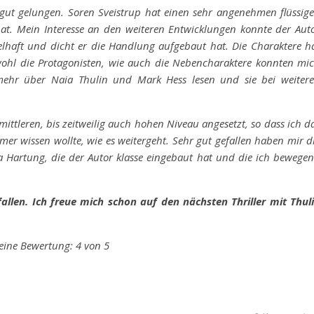
ig gut gelungen. Soren Sveistrup hat einen sehr angenehmen flüssig
 hat. Mein Interesse an den weiteren Entwicklungen konnte der Aut
elhaft und dicht er die Handlung aufgebaut hat. Die Charaktere h
owohl die Protagonisten, wie auch die Nebencharaktere konnten mi
ehr über Naia Thulin und Mark Hess lesen und sie bei weiter
tleren, bis zeitweilig auch hohen Niveau angesetzt, so dass ich d
r wissen wollte, wie es weitergeht. Sehr gut gefallen haben mir d
Hartung, die der Autor klasse eingebaut hat und die ich bewege
allen. Ich freue mich schon auf den nächsten Thriller mit Thul
ine Bewertung: 4 von 5