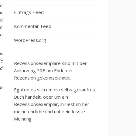
en
Eintrags-Feed
or
at
Kommentar-Feed
ch
en
WordPress.org
as
ie
Rezensionsexemplare sind mit der
nd
Abkürzung *RE am Ende der
Rezension gekennzeichnet.
in
Egal ob es sich um ein selbstgekauftes
Buch handelt, oder um ein
Rezensionsexemplar, ihr lest immer
meine ehrliche und unbeeinflusste
Meinung.