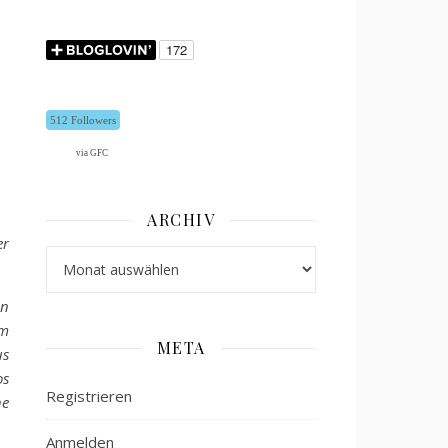
512 Followers
via GFC
ARCHIV
er
Archiv
en
em
META
us
os
Registrieren
he
Anmelden