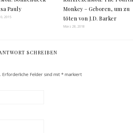
isa Pauly
Monkey – Geboren, um zu
0, 2015
töten von J.D. Barker
März 28, 2018
 ANTWORT SCHREIBEN
.
Erforderliche Felder sind mit
*
markiert