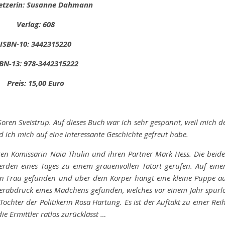
etzerin: Susanne Dahmann
Verlag: 608
ISBN-10: 3442315220
BN-13: 978-3442315222
Preis: 15,00 Euro
 Soren Sveistrup. Auf dieses Buch war ich sehr gespannt, weil mich d
 ich mich auf eine interessante Geschichte gefreut habe.
sten Komissarin Naia Thulin und ihren Partner Mark Hess. Die beid
erden eines Tages zu einem grauenvollen Tatort gerufen. Auf ein
ungen Frau gefunden und über dem Körper hängt eine kleine Puppe a
gerabdruck eines Mädchens gefunden, welches vor einem Jahr spurl
Tochter der Politikerin Rosa Hartung. Es ist der Auftakt zu einer Rei
 Ermittler ratlos zurücklässt …