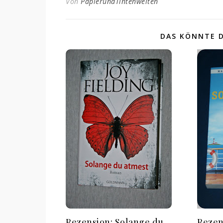
Von
PapierundTintenwelten
DAS KÖNNTE D
Rezension: Solange du
Rezen