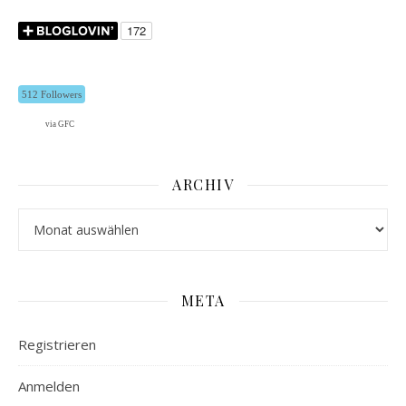
512 Followers
via GFC
ARCHIV
Archiv
META
Registrieren
Anmelden