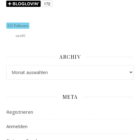
512 Followers
via GFC
ARCHIV
Archiv
META
Registrieren
Anmelden