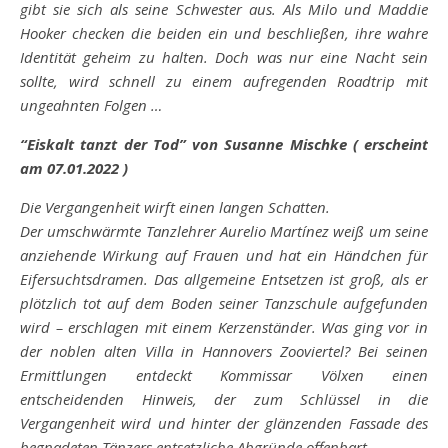
gibt sie sich als seine Schwester aus. Als Milo und Maddie
Hooker checken die beiden ein und beschließen, ihre wahre
Identität geheim zu halten. Doch was nur eine Nacht sein
sollte, wird schnell zu einem aufregenden Roadtrip mit
ungeahnten Folgen …
“Eiskalt tanzt der Tod” von Susanne Mischke ( erscheint
am
07.01.2022 )
Die Vergangenheit wirft einen langen Schatten.
Der umschwärmte Tanzlehrer Aurelio Martínez weiß um seine
anziehende Wirkung auf Frauen und hat ein Händchen für
Eifersuchtsdramen. Das allgemeine Entsetzen ist groß, als er
plötzlich tot auf dem Boden seiner Tanzschule aufgefunden
wird – erschlagen mit einem Kerzenständer. Was ging vor in
der noblen alten Villa in Hannovers Zooviertel? Bei seinen
Ermittlungen entdeckt Kommissar Völxen einen
entscheidenden Hinweis, der zum Schlüssel in die
Vergangenheit wird und hinter der glänzenden Fassade des
begnadeten Tänzers entsetzliche Abgründe offenbart …