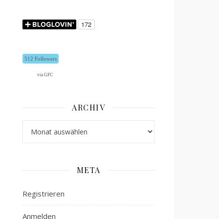
512 Followers
via GFC
ARCHIV
Archiv
META
Registrieren
Anmelden