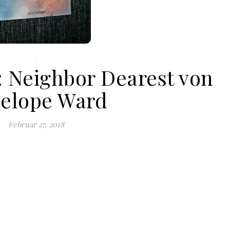
.
: Neighbor Dearest von
elope Ward
Februar 27, 2018