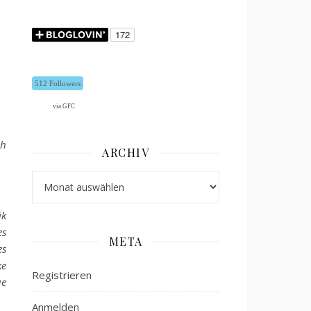
512 Followers
via GFC
ch
ARCHIV
Archiv
ik
es
META
es
ke
Registrieren
ue
Anmelden