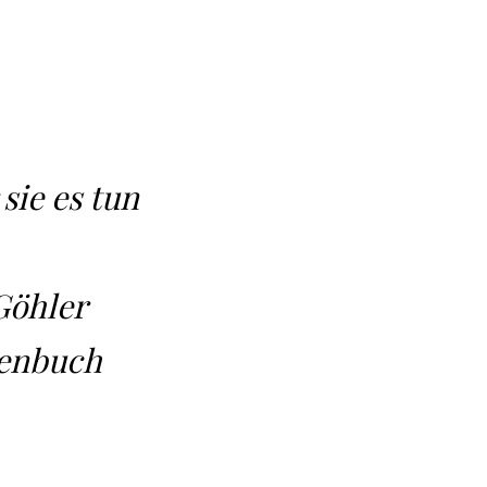
sie es tun
Göhler
henbuch