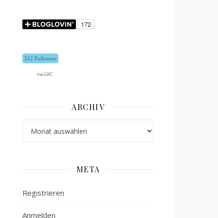
512 Followers
via GFC
ARCHIV
Archiv
META
Registrieren
Anmelden