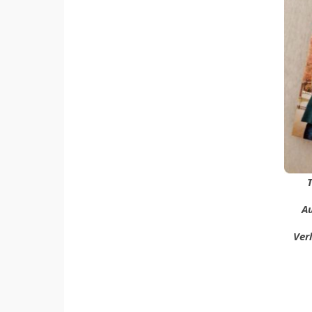
T
Au
Ver