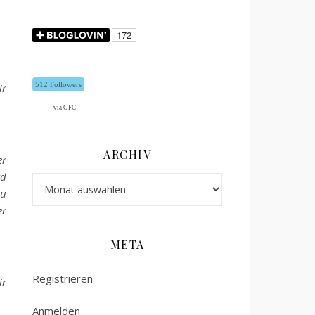
512 Followers
ir
via GFC
ARCHIV
er
rd
Archiv
zu
er
META
Registrieren
ir
Anmelden