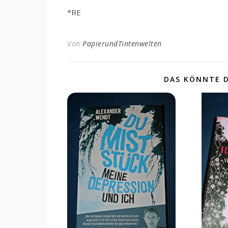
*RE
Von
PapierundTintenwelten
DAS KÖNNTE D