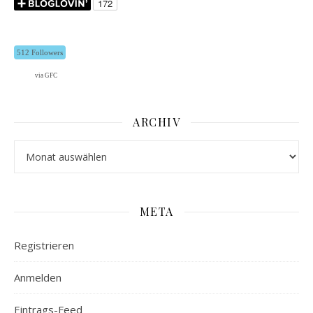
512 Followers
via GFC
ARCHIV
Archiv
META
Registrieren
Anmelden
Eintrags-Feed