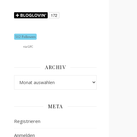
512 Followers
via GFC
ARCHIV
Archiv
META
Registrieren
Anmelden