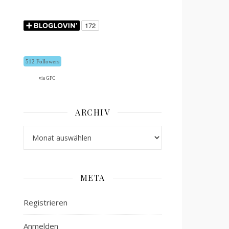
512 Followers
via GFC
ARCHIV
Archiv
META
Registrieren
Anmelden