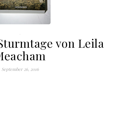
.
Sturmtage von Leila
Meacham
September 26, 2016