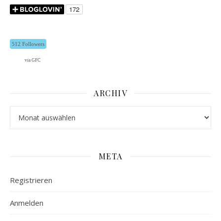
512 Followers
via GFC
ARCHIV
Archiv
META
Registrieren
Anmelden